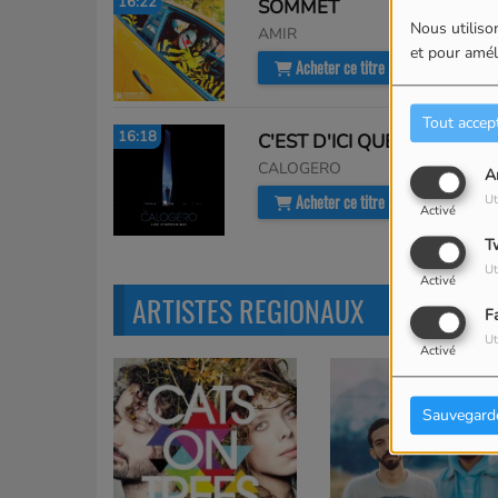
16:22
SOMMET
Nous utilison
AMIR
et pour améli
Acheter ce titre
Tout accep
16:18
C'EST D'ICI QUE JE VOUS ECRIS
CALOGERO
A
Acheter ce titre
Ut
Activé
T
Ut
Activé
ARTISTES REGIONAUX
F
Ut
Activé
Sauvegard