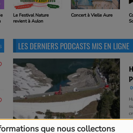
de
Le Festival Nature
Co
Concert à Vielle Aure
n
revient à Aulon
S
LES DERNIERS PODCASTS MIS EN LIGNE
S
H
p
c
05
l
Ha
d
su
c
formations que nous collectons