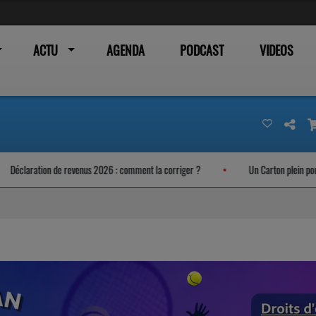
ACTU
AGENDA
PODCAST
VIDEOS
enus 2026 : comment la corriger ?
Un Carton plein pour les trains liO qui n