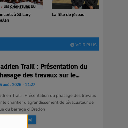
ncerts à St Lary
La fête de jézeau
oulan
VOIR PLUS
adrien Tralli : Présentation du
hasage des travaux sur le
hantier d’agrandissement de
 août 2026 - 21:27
’évacuateur de crue du barrage
drien Tralli : Présentation du phasage des travaux
’Orédon
r le chantier d’agrandissement de l’évacuateur de
rue du barrage d’Orédon
Ecouter le podcast