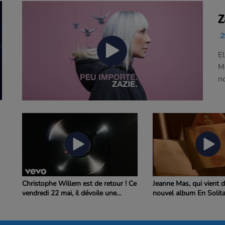
Z
29
El
Mo
no
Christophe Willem est de retour ! Ce
Jeanne Mas, qui vient d
vendredi 22 mai, il dévoile une
nouvel album En Solita
nouvelle chanson intitulée
"Systaime"