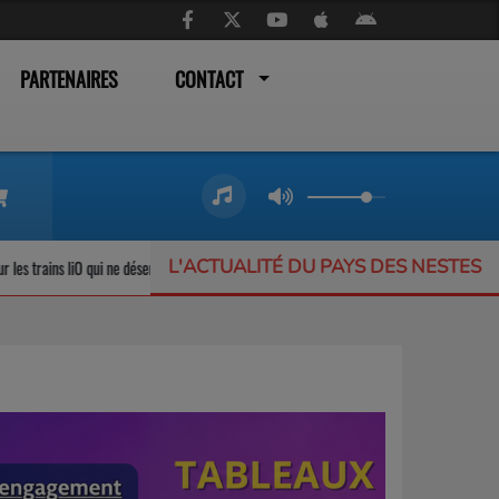
PARTENAIRES
CONTACT
L'ACTUALITÉ DU PAYS DES NESTES
e désemplissent pas
L’Offrande Musicale : un festival inclusif d’exception
Next