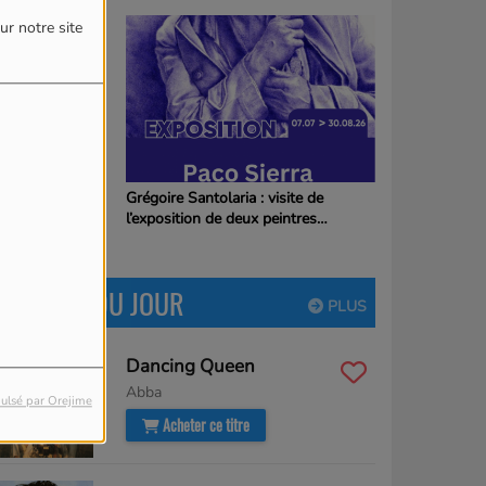
ur notre site
u projet
Grégoire Santolaria : visite de
e le collège
l’exposition de deux peintres
 de Mongolie
espagnols le dimanche de la fête
Franco-Aragonaise
LE TUBE DU JOUR
PLUS
Dancing Queen
Abba
ulsé par Orejime
Acheter ce titre