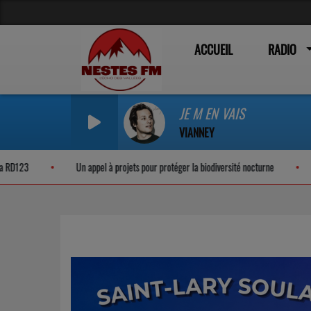
ACCUEIL
RADIO
JE M EN VAIS
VIANNEY
Un appel à projets pour protéger la biodiversité nocturne
Déclaration de rev
Previous