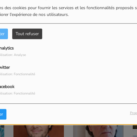
s des cookies pour fournir les services et les fonctionnalités proposés s
orer l'expérience de nos utilisateurs.
ter
Tout refuser
nalytics
Christian Delom : origine de la
René Savelli : origine d
ilisation: Analyse
création du mois du patrimoine Aure
d’échange scolaire entr
Louron qui ve se dérouler du 1er au
d’Arreau et un collège
witter
30 septembre
ilisation: Fonctionnalité
VOIR PLUS
acebook
ilisation: Fonctionnalité
Prop
er