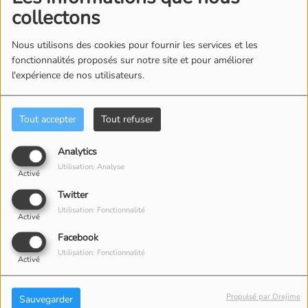
collectons
Nous utilisons des cookies pour fournir les services et les
fonctionnalités proposés sur notre site et pour améliorer
l'expérience de nos utilisateurs.
Tout accepter
Tout refuser
Analytics
Utilisation: Analyse
Activé
Twitter
Du
05 juin 2026
à 17h00
au
06 juin 2026
à 23h00
Utilisation: Fonctionnalité
Activé
Facebook
Utilisation: Fonctionnalité
Activé
Vendredi 5 et samedi 6 juin, l’office du tourisme de
Neste et Barousse vous propose un week-end de
Propulsé par Orejime
Sauvegarder
traditions, avec les transhumances. Au programme : Le