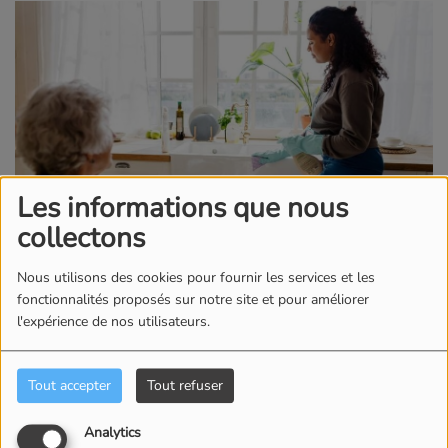
Les informations que nous
collectons
Nous utilisons des cookies pour fournir les services et les
15 MAI 2026
fonctionnalités proposés sur notre site et pour améliorer
l'expérience de nos utilisateurs.
Pour bénéficier du crédit d’impôt
pour emploi d’un
salarié à domicile, les contribuables doivent
désormais fournir davantage d’informations dans
Tout accepter
Tout refuser
leur déclaration de revenus. Depuis cette année, il
Analytics
est obligatoire d’indiquer l’identité du prestataire