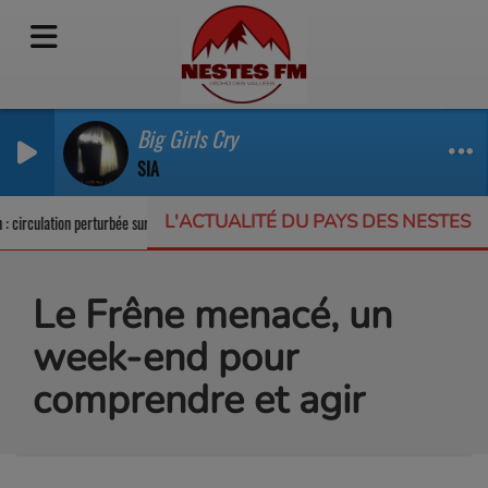
Big Girls Cry
SIA
L'ACTUALITÉ DU PAYS DES NESTES
rculation perturbée sur la RD123
Un appel à projets pour protéger la biodiver
Le Frêne menacé, un
week-end pour
comprendre et agir