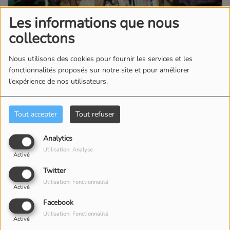
Les informations que nous
collectons
Nous utilisons des cookies pour fournir les services et les
fonctionnalités proposés sur notre site et pour améliorer
l'expérience de nos utilisateurs.
Tout accepter
Tout refuser
Analytics
Utilisation: Analyse
Activé
Twitter
22 MAI 2026
Utilisation: Fonctionnalité
Activé
Le week-end du 20 et 21 juin, les villages
Facebook
d’Estarvielle et Germ de la vallée du Louron
Utilisation: Fonctionnalité
accueillera un événement consacré au frêne, arbre
Activé