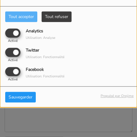
Email
*
Tout accepter
Tout refuser
Téléphone
Analytics
Utilisation: Analyse
Activé
Site Web
Twitter
Utilisation: Fonctionnalité
Activé
Facebook
Sujet
*
Utilisation: Fonctionnalité
Activé
Message
*
Propulsé par Orejime
Sauvegarder