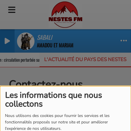
SABALI
AMADOU ET MARIAM
L'ACTUALITÉ DU PAYS DES NESTES
: circulation perturbée sur la RD123
Un appel à projets pour protéger la bio
Contactez-nous
Les informations que nous
collectons
Nom
*
Nous utilisons des cookies pour fournir les services et les
fonctionnalités proposés sur notre site et pour améliorer
l'expérience de nos utilisateurs.