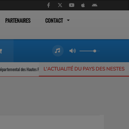
PARTENAIRES
CONTACT
L'ACTUALITÉ DU PAYS DES NESTES
s Hautes Pyrénées
Arreau célèbre la fête de l’un de ses gâteaux les plus em