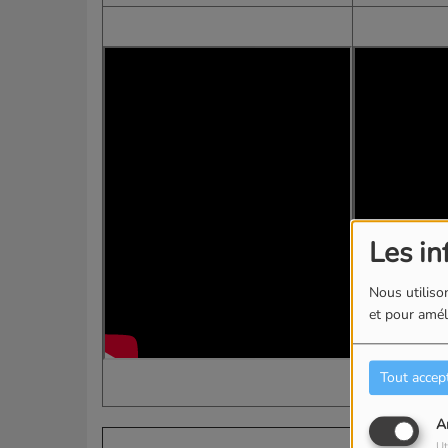
Les in
Nous utilison
et pour améli
Tout accep
A
Ut