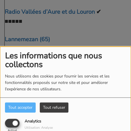
Radio Vallées d’Aure et du Louron
✔
■■■■■
Lannemezan (65)
Quartier du Lay, Escala
Les informations que nous
3.5 km - 1 kW, 84 dB - azimut 149°
collectons
Nous utilisons des cookies pour fournir les services et les
fonctionnalités proposés sur notre site et pour améliorer
l'expérience de nos utilisateurs.
Tout accepter
Tout refuser
Analytics
Utilisation: Analyse
Activé