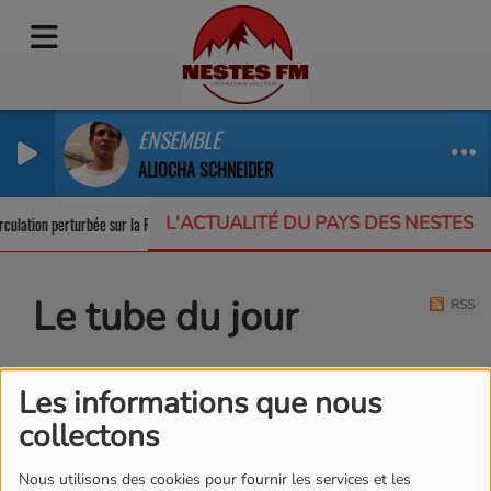
ENSEMBLE
ALIOCHA SCHNEIDER
L'ACTUALITÉ DU PAYS DES NESTES
culation perturbée sur la RD123
Un appel à projets pour protéger la biodiver
Le tube du jour
RSS
Les informations que nous
collectons
Nous utilisons des cookies pour fournir les services et les