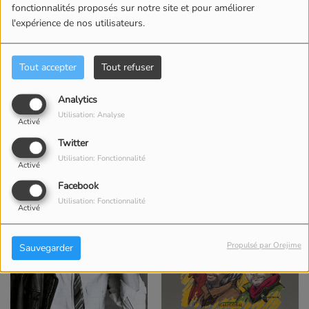
fonctionnalités proposés sur notre site et pour améliorer
l'expérience de nos utilisateurs.
Tout accepter
Tout refuser
Dancing Queen
Week-end à Rome
Analytics
Abba
Etienne Daho
Utilisation: Analyse
Activé
Acheter ce titre
Acheter ce titre
Twitter
Utilisation: Fonctionnalité
Activé
Facebook
Utilisation: Fonctionnalité
Activé
Propulsé par Orejime
Sauvegarder