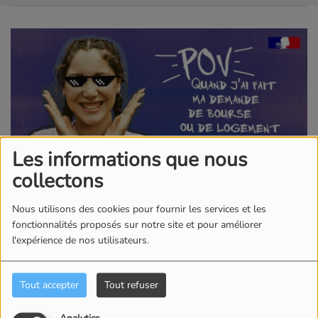
Les informations que nous
collectons
Nous utilisons des cookies pour fournir les services et les
19 MAI 2026
fonctionnalités proposés sur notre site et pour améliorer
Pour bénéficier d’une bourse l’année prochaine ou
l'expérience de nos utilisateurs.
faire une demande de logement universitaire, c'est
le moment de déposer les dossiers. Il est inutile
Tout accepter
Tout refuser
d’attendre d’être inscrit dans une formation
supérieure pour remplir ce dossier. S’il est