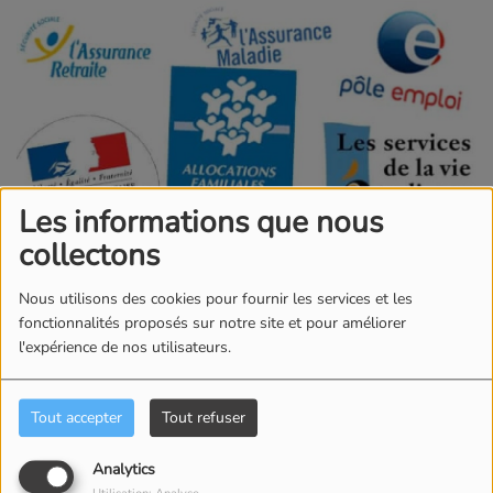
Les informations que nous
collectons
Nous utilisons des cookies pour fournir les services et les
17 FÉVRIER 2026
fonctionnalités proposés sur notre site et pour améliorer
l'expérience de nos utilisateurs.
Et si vous pouviez bénéficier d’aides financières
sans le savoir ? Par manque d’information ou en
raison de démarches jugées complexes, de
Tout accepter
Tout refuser
nombreuses prestations sociales ne sont pas
sollicitées. Le portail mesdroitssociaux.gouv.fr, vous
Analytics