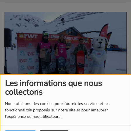
Les informations que nous
collectons
13 FÉVRIER 2026
Nous utilisons des cookies pour fournir les services et les
La station de Saint-Lary a accueilli l’étape
fonctionnalités proposés sur notre site et pour améliorer
pyrénéenne du Freeride World Tour Junior organisé
l'expérience de nos utilisateurs.
par le club de snowboard, les Brown Bears. Cette
épreuve permet aux jeunes skieurs et