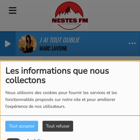
J AI TOUT OUBLIE
MARC LAVOINE
L'ACTUALITÉ DU PAYS DES NESTES
 : circulation perturbée sur la RD123
Un appel à projets pour protéger la bio
Les informations que nous
collectons
RSS
RSS
Nous utilisons des cookies pour fournir les services et les
fonctionnalités proposés sur notre site et pour améliorer
l'expérience de nos utilisateurs.
Tout accepter
Tout refuser