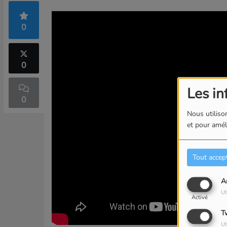
0
0
Les in
0
Nous utilison
et pour améli
Tout accep
A
Ut
Activé
T
Ut