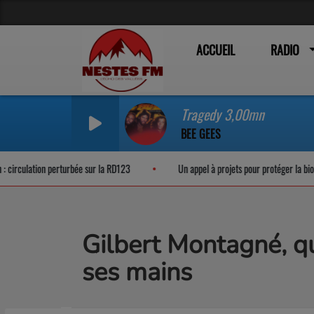
ACCUEIL
RADIO
Tragedy 3,00mn
BEE GEES
rculation perturbée sur la RD123
Un appel à projets pour protéger la biodiver
Gilbert Montagné, qu
ses mains