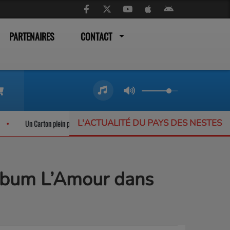
PARTENAIRES
CONTACT
L'ACTUALITÉ DU PAYS DES NESTES
Un Carton plein pour les trains liO qui ne désemplissent pas
L’Offrande M
 album L’Amour dans