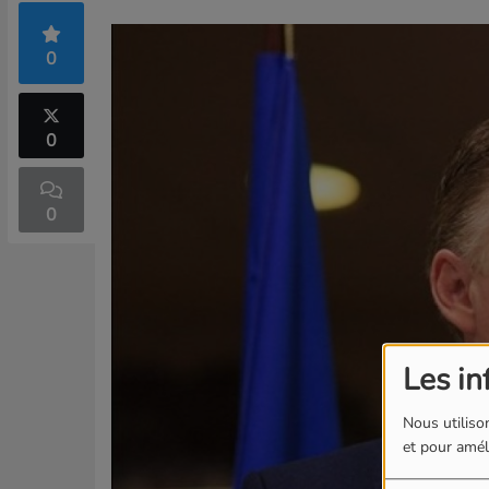
0
0
0
Les in
Nous utilison
et pour améli