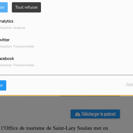
ter
Tout refuser
nalytics
ilisation: Analyse
witter
ilisation: Fonctionnalité
acebook
ilisation: Fonctionnalité
Prop
er
Télécharger le podcast
, l’Office de tourisme de Saint-Lary Soulan met en