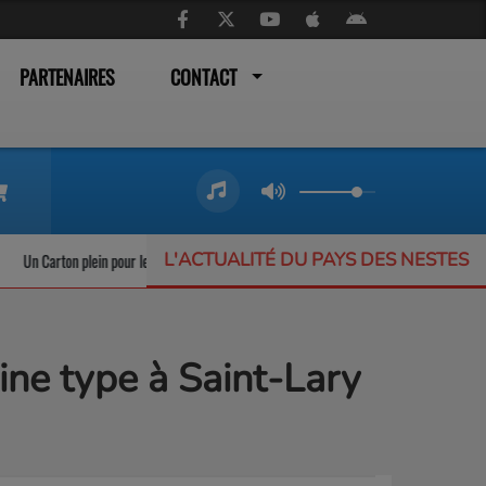
PARTENAIRES
CONTACT
L'ACTUALITÉ DU PAYS DES NESTES
Carton plein pour les trains liO qui ne désemplissent pas
L’Offrande Musicale 
ine type à Saint-Lary