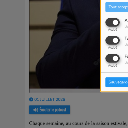
Tout accep
A
Ut
Activé
T
Ut
Activé
F
Ut
Activé
Sauvegard
01 JUILLET 2026
Écouter le podcast
Chaque semaine, au cours de la saison estivale