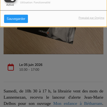
Utilisation: Fonctionnalité
Activé
Propulsé par Orejime
Sauvegarder
Le 05 juin 2026
10:30 - 17:00
Samedi, de 10h 30 à 17 h, la librairie vent des mots de
Lannemezan, recevra le lanceur d'alerte Jean-Marie
Delbos pour son ouvrage
Mon enfance à Bétharram
.