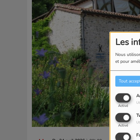
Les in
Nous utilison
et pour améli
Tout accep
A
Ut
Activé
T
Ut
Activé
F