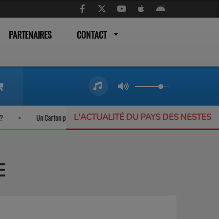
PARTENAIRES
CONTACT
L'ACTUALITÉ DU PAYS DES NESTES
Un Carton plein pour les trains liO qui ne désemplissent pas
L’Offra
E