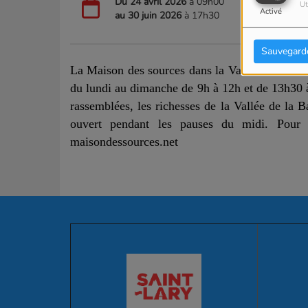
Du
24 avril 2026
à 09h00
Ut
Activé
au
30 juin 2026
à 17h30
Sauvegard
La Maison des sources dans la Vallée de la Bar
du lundi au dimanche de
9h à 12h et de 13h30 
rassemblées, les richesses de la Vallée de la 
ouvert pendant les pauses du midi.
Pour 
maisondessources.net