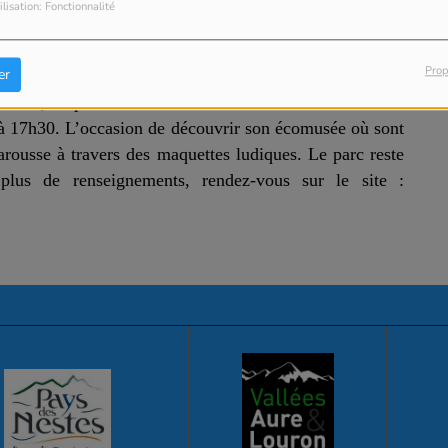
ilisation: Fonctionnalité
Prop
er
ousse, au pied du célèbre col de Balès vous accueille à
à 17h30.
L’occasion de découvrir son écomusée où sont
Barousse à travers des maquettes ludiques.
Le parc reste
plus de renseignements, rendez-vous sur le site :