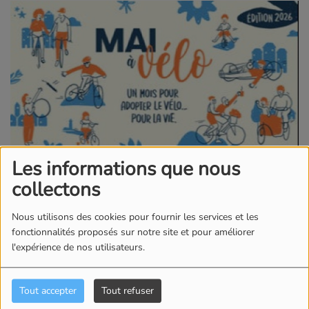
Les informations que nous
30 AVRIL 2026
collectons
La Direction départementale des territoires des
Nous utilisons des cookies pour fournir les services et les
Hautes-Pyrénées, lance un groupe de travail pour
fonctionnalités proposés sur notre site et pour améliorer
développer l’usage du vélo au quotidien comme
l'expérience de nos utilisateurs.
mode de déplacement durable. Les services de
l’État, collectivités et associations locales
dédiées
Tout accepter
Tout refuser
au vélo du quotidien, s’associent dans cette