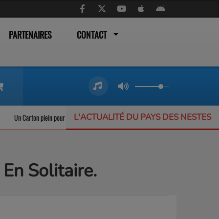
PARTENAIRES
CONTACT
L'ACTUALITÉ DU PAYS DES NESTES
Un Carton plein pour les trains liO qui ne désemplissent pas
L’Offrande Music
En Solitaire.