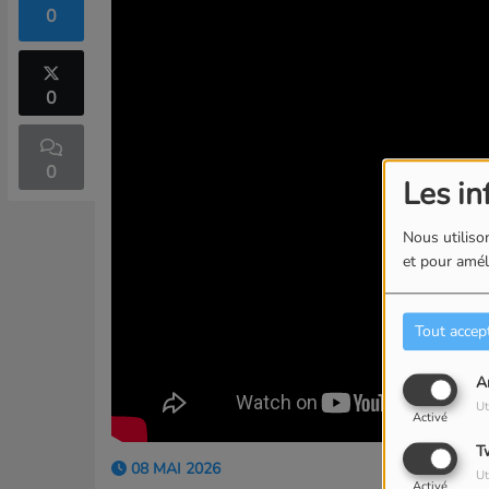
0
0
0
Les in
Nous utilison
et pour améli
Tout accep
A
Ut
Activé
T
08 MAI 2026
Ut
Activé