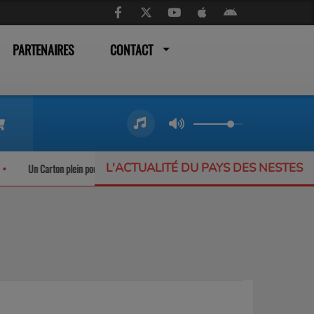
PARTENAIRES
CONTACT
L'ACTUALITÉ DU PAYS DES NESTES
Un Carton plein pour les trains liO qui ne désemplissent pas
L’Offrande Musi